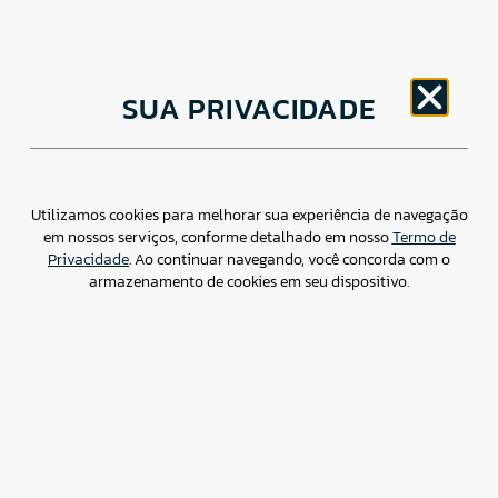
11/12/2025
CRA
0
0
11/12/2025
CRI
0
0
SUA PRIVACIDADE
11/12/2025
DEB
0
0
11/12/2025
LAM
0
0
11/12/2025
LCI
0
0
Utilizamos cookies para melhorar sua experiência de navegação
em nossos serviços, conforme detalhado em nosso
Termo de
11/12/2025
LF
0
0
Privacidade
. Ao continuar navegando, você concorda com o
armazenamento de cookies em seu dispositivo.
11/12/2025
LF COM
0
0
DISTRIBUIçãO
PúBLICA
11/12/2025
LH
0
0
11/12/2025
NC
8
500.000
11/12/2025
NDF
5.310
56.611.302.