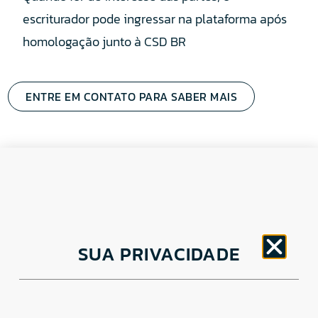
escriturador pode ingressar na plataforma após
homologação junto à CSD BR
ENTRE EM CONTATO PARA SABER MAIS
CNPJ: 30.498.377/0001-83
SUA PRIVACIDADE
o
Av. Brigadeiro Faria Lima, 1779 – 5
Andar Jardim
Paulistano, São Paulo/ SP – CEP: 01452-914
(11) 3799-4796 / contato@csdbr.com