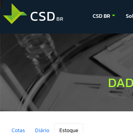
CSD BR
So
DAD
Cotas
Diário
Estoque