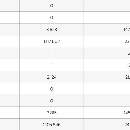
0
0
3.823
147
1.117.602
23
1
2
1
1
2.124
21
0
0
3.815
145
1.105.846
24