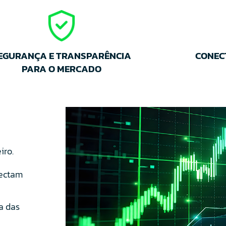
EGURANÇA E TRANSPARÊNCIA
CONEC
PARA O MERCADO
iro.
nectam
a das