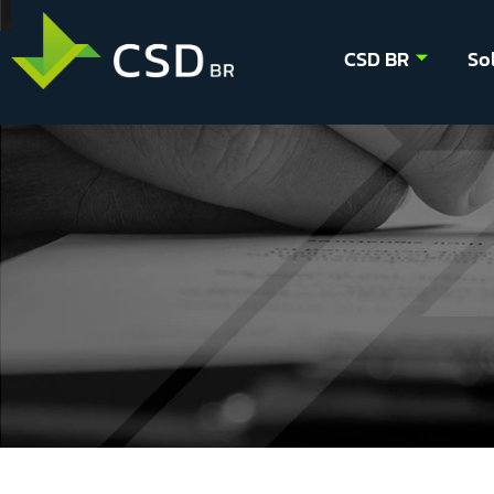
CSD BR
So