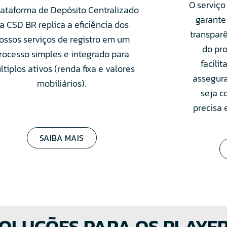
O serviço
lataforma de Depósito Centralizado
garante
a CSD BR replica a eficiência dos
transpar
ossos serviços de registro em um
do pr
rocesso simples e integrado para
facili
ltiplos ativos (renda fixa e valores
assegur
mobiliários).
seja c
precisa 
SAIBA MAIS
OLUÇÕES PARA OS PLAYE