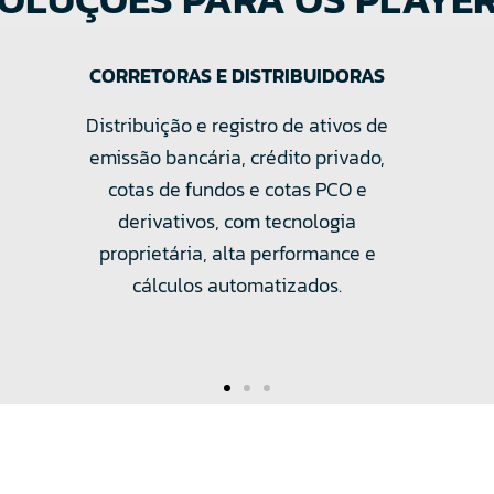
CUSTODIANTES
 de
Depósito de ativos de emissão
bancária, crédito privado e fundos
m
com alta performance e segurança.
vel.
Respostas rápidas e custos diretos,
sem cobranças adicionais por uso.