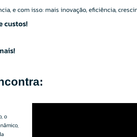
cia, e com isso: mais inovação, eficiência, cres
e custos!
mais!
ncontra:
, o
inâmico,
da