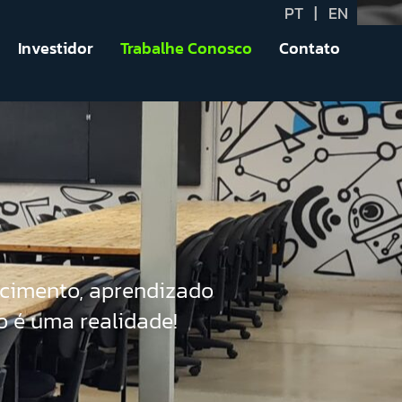
PT
|
EN
 TRABALHAR
Investidor
Trabalhe Conosco
Contato
scimento, aprendizado
o é uma realidade!