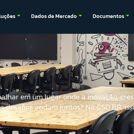
ÚNICO PARA SE
luções
Dados de Mercado
Documentos
balhar em um lugar onde a inovação, cre
s desafios andam juntos? Na CSD BR, iss