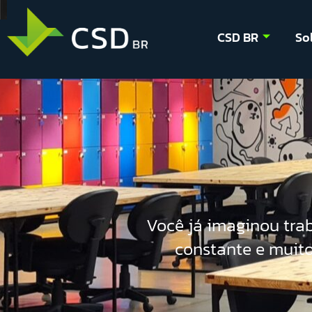
UM LUGAR 
CSD BR
So
Você já imaginou tra
constante e muito