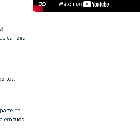
e!
de carreira
ertos,
 parte de
ia em tudo