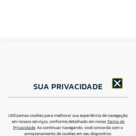
CNPJ: 30.498.377/0001-83
SUA PRIVACIDADE
o
Av. Brigadeiro Faria Lima, 1779 – 5
Andar Jardim
Paulistano, São Paulo/ SP – CEP: 01452-914
(11) 3799-4796 / contato@csdbr.com
Assessoria de imprensa: imprensa@csdbr.com
Utilizamos cookies para melhorar sua experiência de navegação
em nossos serviços, conforme detalhado em nosso
Termo de
Privacidade
. Ao continuar navegando, você concorda com o
armazenamento de cookies em seu dispositivo.