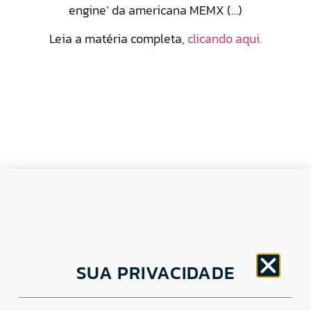
engine’ da americana MEMX (…)
Leia a matéria completa,
clicando aqui.
CNPJ: 30.498.377/0001-83
SUA PRIVACIDADE
o
Av. Brigadeiro Faria Lima, 1779 – 5
Andar Jardim
Paulistano, São Paulo/ SP – CEP: 01452-914