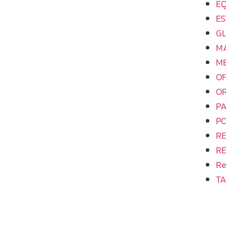
EQ
ES
GL
M
M
OF
O
PA
PO
R
R
Re
TA