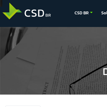
CSD BR
So