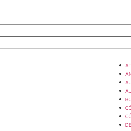
Ac
AN
AU
A
B
CÓ
CÓ
D