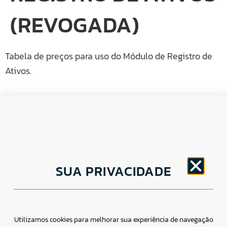
(REVOGADA)
Tabela de preços para uso do Módulo de Registro de
Ativos.
CNPJ: 30.498.377/0001-83
SUA PRIVACIDADE
o
Av. Brigadeiro Faria Lima, 1779 – 5
Andar Jardim
Paulistano, São Paulo/ SP – CEP: 01452-914
(11) 3799-4796 / contato@csdbr.com
Assessoria de imprensa: imprensa@csdbr.com
Utilizamos cookies para melhorar sua experiência de navegação