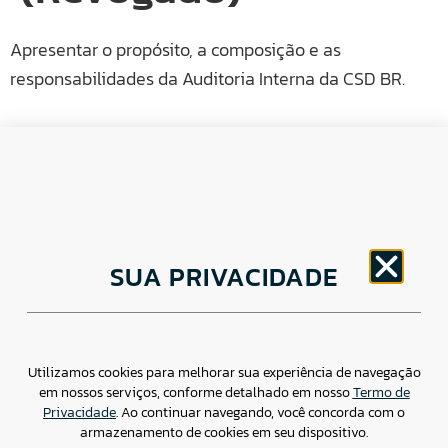
Apresentar o propósito, a composição e as
responsabilidades da Auditoria Interna da CSD BR.
CNPJ: 30.498.377/0001-83
SUA PRIVACIDADE
o
Av. Brigadeiro Faria Lima, 1779 – 5
Andar Jardim
Paulistano, São Paulo/ SP – CEP: 01452-914
(11) 3799-4796 / contato@csdbr.com
Assessoria de imprensa: imprensa@csdbr.com
Utilizamos cookies para melhorar sua experiência de navegação
em nossos serviços, conforme detalhado em nosso
Termo de
Privacidade
. Ao continuar navegando, você concorda com o
armazenamento de cookies em seu dispositivo.