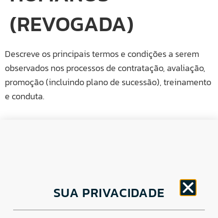
(REVOGADA)
Descreve os principais termos e condições a serem
observados nos processos de contratação, avaliação,
promoção (incluindo plano de sucessão), treinamento
e conduta.
CNPJ: 30.498.377/0001-83
SUA PRIVACIDADE
o
Av. Brigadeiro Faria Lima, 1779 – 5
Andar Jardim
Paulistano, São Paulo/ SP – CEP: 01452-914