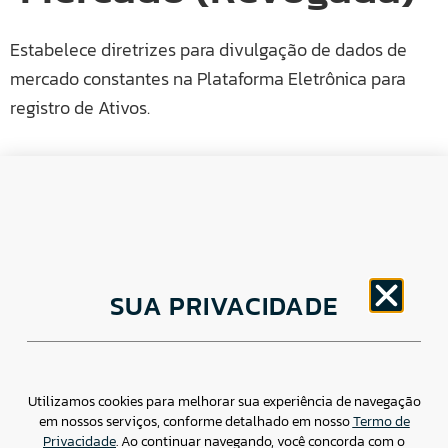
Estabelece diretrizes para divulgação de dados de
mercado constantes na Plataforma Eletrônica para
registro de Ativos.
CNPJ: 30.498.377/0001-83
SUA PRIVACIDADE
o
Av. Brigadeiro Faria Lima, 1779 – 5
Andar Jardim
Paulistano, São Paulo/ SP – CEP: 01452-914
(11) 3799-4796 / contato@csdbr.com
Assessoria de imprensa: imprensa@csdbr.com
Utilizamos cookies para melhorar sua experiência de navegação
em nossos serviços, conforme detalhado em nosso
Termo de
Privacidade
. Ao continuar navegando, você concorda com o