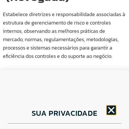
Estabelece diretrizes e responsabilidade associadas à
estrutura de gerenciamento de risco e controles
internos, observando as melhores práticas de
mercado, normas, regulamentações, metodologias,
processos e sistemas necessários para garantir a
eficiência dos controles e do suporte ao negócio.
CNPJ: 30.498.377/0001-83
SUA PRIVACIDADE
o
Av. Brigadeiro Faria Lima, 1779 – 5
Andar Jardim
Paulistano, São Paulo/ SP – CEP: 01452-914