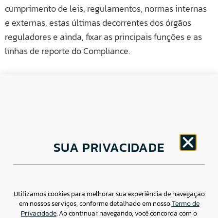
cumprimento de leis, regulamentos, normas internas
e externas, estas últimas decorrentes dos órgãos
reguladores e ainda, fixar as principais funções e as
linhas de reporte do Compliance.
CNPJ: 30.498.377/0001-83
SUA PRIVACIDADE
o
Av. Brigadeiro Faria Lima, 1779 – 5
Andar Jardim
Paulistano, São Paulo/ SP – CEP: 01452-914
(11) 3799-4796 / contato@csdbr.com
Assessoria de imprensa: imprensa@csdbr.com
Utilizamos cookies para melhorar sua experiência de navegação
em nossos serviços, conforme detalhado em nosso
Termo de
Privacidade
. Ao continuar navegando, você concorda com o