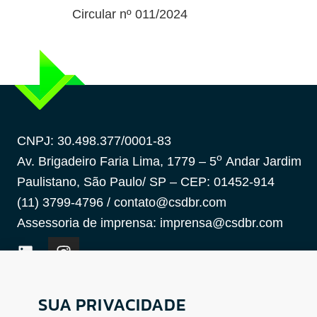
Circular nº 011/2024
CNPJ: 30.498.377/0001-83
o
Av. Brigadeiro Faria Lima, 1779 – 5
Andar Jardim
Paulistano, São Paulo/ SP – CEP: 01452-914
(11) 3799-4796 / contato@csdbr.com
Assessoria de imprensa: imprensa@csdbr.com
Termo de Privacidade
Canal de Denúncias
SUA PRIVACIDADE