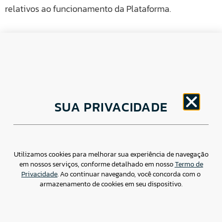
relativos ao funcionamento da Plataforma.
CNPJ: 30.498.377/0001-83
SUA PRIVACIDADE
o
Av. Brigadeiro Faria Lima, 1779 – 5
Andar Jardim
Paulistano, São Paulo/ SP – CEP: 01452-914
(11) 3799-4796 / contato@csdbr.com
Assessoria de imprensa: imprensa@csdbr.com
Utilizamos cookies para melhorar sua experiência de navegação
em nossos serviços, conforme detalhado em nosso
Termo de
Privacidade
. Ao continuar navegando, você concorda com o
armazenamento de cookies em seu dispositivo.
Termo de Privacidade