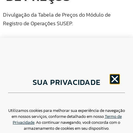
Divulgação da Tabela de Preços do Módulo de
Registro de Operações SUSEP.
CNPJ: 30.498.377/0001-83
SUA PRIVACIDADE
o
Av. Brigadeiro Faria Lima, 1779 – 5
Andar Jardim
Paulistano, São Paulo/ SP – CEP: 01452-914
(11) 3799-4796 / contato@csdbr.com
Assessoria de imprensa: imprensa@csdbr.com
Utilizamos cookies para melhorar sua experiência de navegação
em nossos serviços, conforme detalhado em nosso
Termo de
Privacidade
. Ao continuar navegando, você concorda com o
armazenamento de cookies em seu dispositivo.