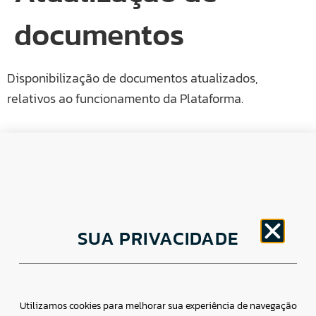
documentos
Disponibilização de documentos atualizados,
relativos ao funcionamento da Plataforma.
CNPJ: 30.498.377/0001-83
SUA PRIVACIDADE
o
Av. Brigadeiro Faria Lima, 1779 – 5
Andar Jardim
Paulistano, São Paulo/ SP – CEP: 01452-914
(11) 3799-4796 / contato@csdbr.com
Assessoria de imprensa: imprensa@csdbr.com
Utilizamos cookies para melhorar sua experiência de navegação