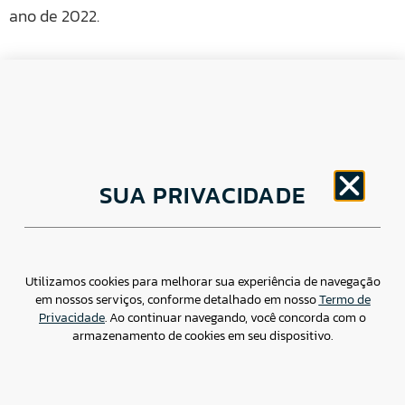
ano de 2022.
CNPJ: 30.498.377/0001-83
SUA PRIVACIDADE
o
Av. Brigadeiro Faria Lima, 1779 – 5
Andar Jardim
Paulistano, São Paulo/ SP – CEP: 01452-914
(11) 3799-4796 / contato@csdbr.com
Assessoria de imprensa: imprensa@csdbr.com
Utilizamos cookies para melhorar sua experiência de navegação
em nossos serviços, conforme detalhado em nosso
Termo de
Privacidade
. Ao continuar navegando, você concorda com o
armazenamento de cookies em seu dispositivo.
Termo de Privacidade