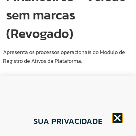
sem marcas
(Revogado)
Apresenta os processos operacionais do Módulo de
Registro de Ativos da Plataforma.
CNPJ: 30.498.377/0001-83
SUA PRIVACIDADE
o
Av. Brigadeiro Faria Lima, 1779 – 5
Andar Jardim
Paulistano, São Paulo/ SP – CEP: 01452-914