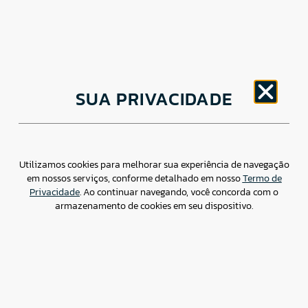
CNPJ: 30.498.377/0001-83
SUA PRIVACIDADE
o
Av. Brigadeiro Faria Lima, 1779 – 5
Andar Jardim
Paulistano, São Paulo/ SP – CEP: 01452-914
(11) 3799-4796 / contato@csdbr.com
Assessoria de imprensa: imprensa@csdbr.com
Utilizamos cookies para melhorar sua experiência de navegação
em nossos serviços, conforme detalhado em nosso
Termo de
Privacidade
. Ao continuar navegando, você concorda com o
armazenamento de cookies em seu dispositivo.
Termo de Privacidade
Canal de Denúncias