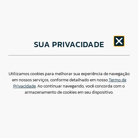
CNPJ: 30.498.377/0001-83
SUA PRIVACIDADE
o
Av. Brigadeiro Faria Lima, 1779 – 5
Andar Jardim
Paulistano, São Paulo/ SP – CEP: 01452-914
(11) 3799-4796 / contato@csdbr.com
Assessoria de imprensa: imprensa@csdbr.com
Utilizamos cookies para melhorar sua experiência de navegação
em nossos serviços, conforme detalhado em nosso
Termo de
Privacidade
. Ao continuar navegando, você concorda com o
armazenamento de cookies em seu dispositivo.
Termo de Privacidade
Canal de Denúncias