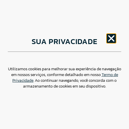
CNPJ: 30.498.377/0001-83
SUA PRIVACIDADE
o
Av. Brigadeiro Faria Lima, 1779 – 5
Andar Jardim
Paulistano, São Paulo/ SP – CEP: 01452-914
(11) 3799-4796 / contato@csdbr.com
Assessoria de imprensa: imprensa@csdbr.com
Utilizamos cookies para melhorar sua experiência de navegação
em nossos serviços, conforme detalhado em nosso
Termo de
Privacidade
. Ao continuar navegando, você concorda com o
armazenamento de cookies em seu dispositivo.
Termo de Privacidade
Canal de Denúncias