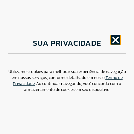
CNPJ: 30.498.377/0001-83
SUA PRIVACIDADE
o
Av. Brigadeiro Faria Lima, 1779 – 5
Andar Jardim
Paulistano, São Paulo/ SP – CEP: 01452-914
(11) 3799-4796 / contato@csdbr.com
Assessoria de imprensa: imprensa@csdbr.com
Utilizamos cookies para melhorar sua experiência de navegação
em nossos serviços, conforme detalhado em nosso
Termo de
Privacidade
. Ao continuar navegando, você concorda com o
armazenamento de cookies em seu dispositivo.
Termo de Privacidade
Canal de Denúncias