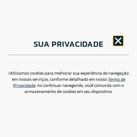
CNPJ: 30.498.377/0001-83
SUA PRIVACIDADE
o
Av. Brigadeiro Faria Lima, 1779 – 5
Andar Jardim
Paulistano, São Paulo/ SP – CEP: 01452-914
(11) 3799-4796 / contato@csdbr.com
Assessoria de imprensa: imprensa@csdbr.com
Utilizamos cookies para melhorar sua experiência de navegação
em nossos serviços, conforme detalhado em nosso
Termo de
Privacidade
. Ao continuar navegando, você concorda com o
armazenamento de cookies em seu dispositivo.
Termo de Privacidade
Canal de Denúncias