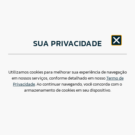
CNPJ: 30.498.377/0001-83
SUA PRIVACIDADE
o
Av. Brigadeiro Faria Lima, 1779 – 5
Andar Jardim
Paulistano, São Paulo/ SP – CEP: 01452-914
(11) 3799-4796 / contato@csdbr.com
Assessoria de imprensa: imprensa@csdbr.com
Utilizamos cookies para melhorar sua experiência de navegação
em nossos serviços, conforme detalhado em nosso
Termo de
Privacidade
. Ao continuar navegando, você concorda com o
armazenamento de cookies em seu dispositivo.
Termo de Privacidade
Canal de Denúncias