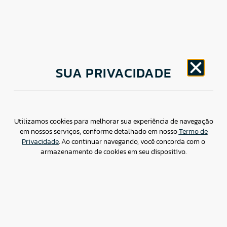
CNPJ: 30.498.377/0001-83
SUA PRIVACIDADE
o
Av. Brigadeiro Faria Lima, 1779 – 5
Andar Jardim
Paulistano, São Paulo/ SP – CEP: 01452-914
(11) 3799-4796 / contato@csdbr.com
Assessoria de imprensa: imprensa@csdbr.com
Utilizamos cookies para melhorar sua experiência de navegação
em nossos serviços, conforme detalhado em nosso
Termo de
Privacidade
. Ao continuar navegando, você concorda com o
armazenamento de cookies em seu dispositivo.
Termo de Privacidade
Canal de Denúncias