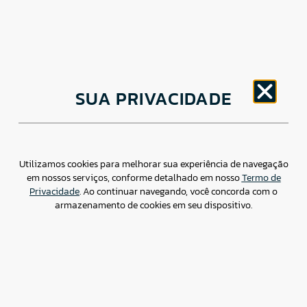
CNPJ: 30.498.377/0001-83
SUA PRIVACIDADE
o
Av. Brigadeiro Faria Lima, 1779 – 5
Andar Jardim
Paulistano, São Paulo/ SP – CEP: 01452-914
(11) 3799-4796 / contato@csdbr.com
Assessoria de imprensa: imprensa@csdbr.com
Utilizamos cookies para melhorar sua experiência de navegação
em nossos serviços, conforme detalhado em nosso
Termo de
Privacidade
. Ao continuar navegando, você concorda com o
armazenamento de cookies em seu dispositivo.
Termo de Privacidade
Canal de Denúncias