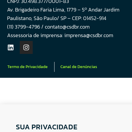
CNPJ: 30.498.377/0001-83
o
Av. Brigadeiro Faria Lima, 1779 – 5
Andar Jardim
Paulistano, São Paulo/ SP – CEP: 01452-914
(11) 3799-4796 / contato@csdbr.com
Assessoria de imprensa: imprensa@csdbr.com
Termo de Privacidade
Canal de Denúncias
SUA PRIVACIDADE