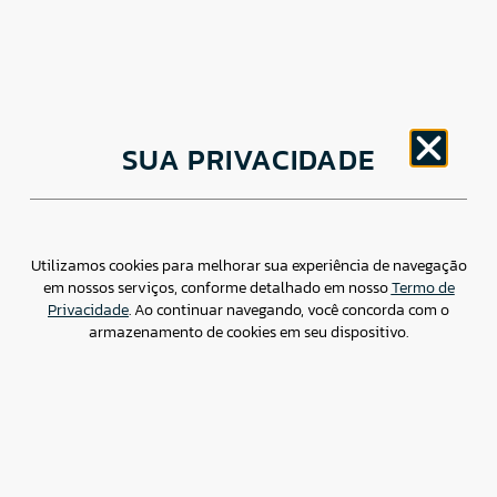
CNPJ: 30.498.377/0001-83
SUA PRIVACIDADE
o
Av. Brigadeiro Faria Lima, 1779 – 5
Andar Jardim
Paulistano, São Paulo/ SP – CEP: 01452-914
(11) 3799-4796 / contato@csdbr.com
Assessoria de imprensa: imprensa@csdbr.com
Utilizamos cookies para melhorar sua experiência de navegação
em nossos serviços, conforme detalhado em nosso
Termo de
Privacidade
. Ao continuar navegando, você concorda com o
armazenamento de cookies em seu dispositivo.
Termo de Privacidade
Canal de Denúncias