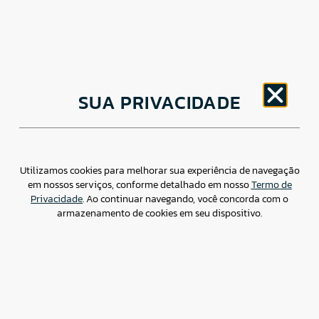
CNPJ: 30.498.377/0001-83
SUA PRIVACIDADE
o
Av. Brigadeiro Faria Lima, 1779 – 5
Andar Jardim
Paulistano, São Paulo/ SP – CEP: 01452-914
(11) 3799-4796 / contato@csdbr.com
Assessoria de imprensa: imprensa@csdbr.com
Utilizamos cookies para melhorar sua experiência de navegação
em nossos serviços, conforme detalhado em nosso
Termo de
Privacidade
. Ao continuar navegando, você concorda com o
armazenamento de cookies em seu dispositivo.
Termo de Privacidade
Canal de Denúncias