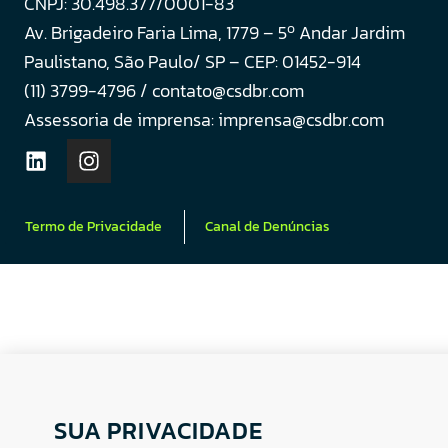
CNPJ: 30.498.377/0001-83
o
Av. Brigadeiro Faria Lima, 1779 – 5
Andar Jardim
Paulistano, São Paulo/ SP – CEP: 01452-914
(11) 3799-4796 / contato@csdbr.com
Assessoria de imprensa: imprensa@csdbr.com
Termo de Privacidade
Canal de Denúncias
SUA PRIVACIDADE