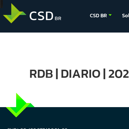
CSD BR
So
RDB | DIARIO | 20