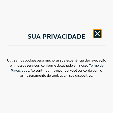
CNPJ: 30.498.377/0001-83
SUA PRIVACIDADE
o
Av. Brigadeiro Faria Lima, 1779 – 5
Andar Jardim
Paulistano, São Paulo/ SP – CEP: 01452-914
(11) 3799-4796 / contato@csdbr.com
Assessoria de imprensa: imprensa@csdbr.com
Utilizamos cookies para melhorar sua experiência de navegação
em nossos serviços, conforme detalhado em nosso
Termo de
Privacidade
. Ao continuar navegando, você concorda com o
armazenamento de cookies em seu dispositivo.
Termo de Privacidade
Canal de Denúncias