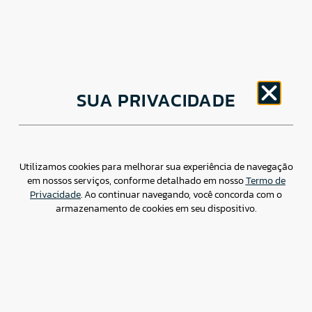
CNPJ: 30.498.377/0001-83
SUA PRIVACIDADE
o
Av. Brigadeiro Faria Lima, 1779 – 5
Andar Jardim
Paulistano, São Paulo/ SP – CEP: 01452-914
(11) 3799-4796 / contato@csdbr.com
Assessoria de imprensa: imprensa@csdbr.com
Utilizamos cookies para melhorar sua experiência de navegação
em nossos serviços, conforme detalhado em nosso
Termo de
Privacidade
. Ao continuar navegando, você concorda com o
armazenamento de cookies em seu dispositivo.
Termo de Privacidade
Canal de Denúncias