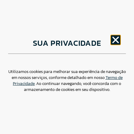
CNPJ: 30.498.377/0001-83
SUA PRIVACIDADE
o
Av. Brigadeiro Faria Lima, 1779 – 5
Andar Jardim
Paulistano, São Paulo/ SP – CEP: 01452-914
(11) 3799-4796 / contato@csdbr.com
Assessoria de imprensa: imprensa@csdbr.com
Utilizamos cookies para melhorar sua experiência de navegação
em nossos serviços, conforme detalhado em nosso
Termo de
Privacidade
. Ao continuar navegando, você concorda com o
armazenamento de cookies em seu dispositivo.
Termo de Privacidade
Canal de Denúncias