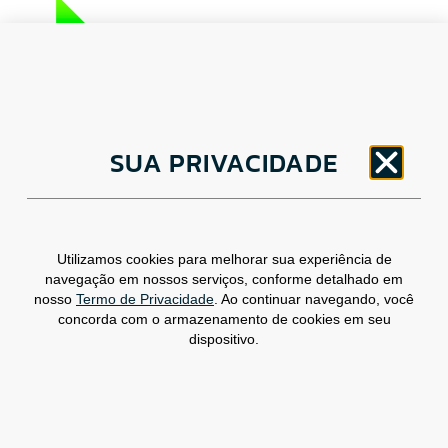
CNPJ: 30.498.377/0001-83
o
SUA PRIVACIDADE
Av. Brigadeiro Faria Lima, 1779 – 5
Andar
Jardim Paulistano, São Paulo/ SP – CEP: 01452-
914
(11) 3799-4796 / contato@csdbr.com
Utilizamos cookies para melhorar sua experiência de
Assessoria de imprensa: imprensa@csdbr.com
navegação em nossos serviços, conforme detalhado em
nosso
Termo de Privacidade
. Ao continuar navegando, você
concorda com o armazenamento de cookies em seu
dispositivo.
Termo de Privacidade
Canal de Denúncias