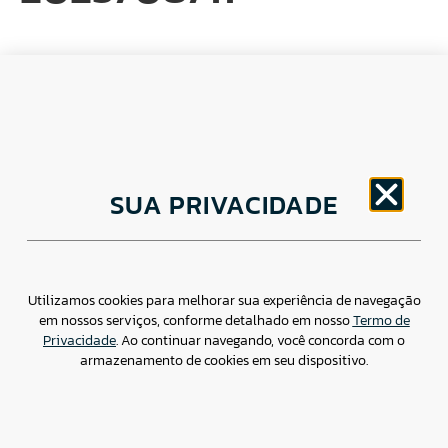
CNPJ: 30.498.377/0001-83
SUA PRIVACIDADE
o
Av. Brigadeiro Faria Lima, 1779 – 5
Andar Jardim
Paulistano, São Paulo/ SP – CEP: 01452-914
(11) 3799-4796 / contato@csdbr.com
Assessoria de imprensa: imprensa@csdbr.com
Utilizamos cookies para melhorar sua experiência de navegação
em nossos serviços, conforme detalhado em nosso
Termo de
Privacidade
. Ao continuar navegando, você concorda com o
armazenamento de cookies em seu dispositivo.
Termo de Privacidade