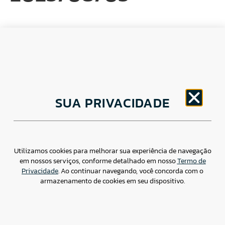
CNPJ: 30.498.377/0001-83
SUA PRIVACIDADE
o
Av. Brigadeiro Faria Lima, 1779 – 5
Andar Jardim
Paulistano, São Paulo/ SP – CEP: 01452-914
(11) 3799-4796 / contato@csdbr.com
Assessoria de imprensa: imprensa@csdbr.com
Utilizamos cookies para melhorar sua experiência de navegação
em nossos serviços, conforme detalhado em nosso
Termo de
Privacidade
. Ao continuar navegando, você concorda com o
armazenamento de cookies em seu dispositivo.
Termo de Privacidade