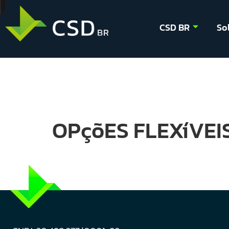
CSD BR
So
OPçõES FLEXíVEIS