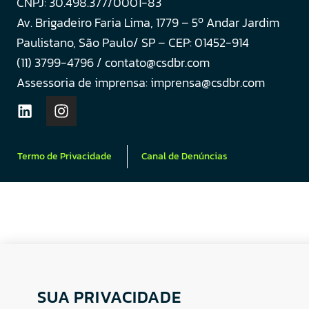
CNPJ: 30.498.377/0001-83
o
Av. Brigadeiro Faria Lima, 1779 – 5
Andar Jardim
Paulistano, São Paulo/ SP – CEP: 01452-914
(11) 3799-4796 / contato@csdbr.com
Assessoria de imprensa: imprensa@csdbr.com
Termo de Privacidade
Canal de Denúncias
SUA PRIVACIDADE