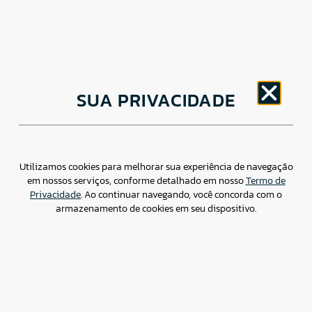
CNPJ: 30.498.377/0001-83
SUA PRIVACIDADE
o
Av. Brigadeiro Faria Lima, 1779 – 5
Andar Jardim
Paulistano, São Paulo/ SP – CEP: 01452-914
(11) 3799-4796 / contato@csdbr.com
Assessoria de imprensa: imprensa@csdbr.com
Utilizamos cookies para melhorar sua experiência de navegação
em nossos serviços, conforme detalhado em nosso
Termo de
Privacidade
. Ao continuar navegando, você concorda com o
armazenamento de cookies em seu dispositivo.
Termo de Privacidade
Canal de Denúncias