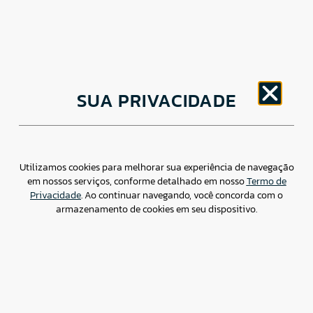
CNPJ: 30.498.377/0001-83
SUA PRIVACIDADE
o
Av. Brigadeiro Faria Lima, 1779 – 5
Andar Jardim
Paulistano, São Paulo/ SP – CEP: 01452-914
(11) 3799-4796 / contato@csdbr.com
Assessoria de imprensa: imprensa@csdbr.com
Utilizamos cookies para melhorar sua experiência de navegação
em nossos serviços, conforme detalhado em nosso
Termo de
Privacidade
. Ao continuar navegando, você concorda com o
armazenamento de cookies em seu dispositivo.
Termo de Privacidade
Canal de Denúncias