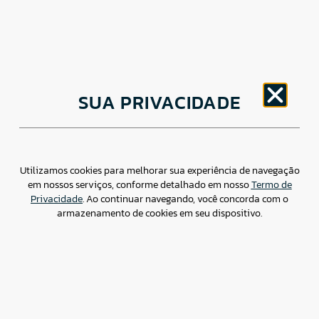
CNPJ: 30.498.377/0001-83
SUA PRIVACIDADE
o
Av. Brigadeiro Faria Lima, 1779 – 5
Andar Jardim
Paulistano, São Paulo/ SP – CEP: 01452-914
(11) 3799-4796 / contato@csdbr.com
Assessoria de imprensa: imprensa@csdbr.com
Utilizamos cookies para melhorar sua experiência de navegação
em nossos serviços, conforme detalhado em nosso
Termo de
Privacidade
. Ao continuar navegando, você concorda com o
armazenamento de cookies em seu dispositivo.
Termo de Privacidade
Canal de Denúncias