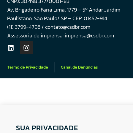
CNPJ: 30.498.377/0001-83
o
Av. Brigadeiro Faria Lima, 1779 – 5
Andar Jardim
Paulistano, São Paulo/ SP – CEP: 01452-914
(11) 3799-4796 / contato@csdbr.com
Assessoria de imprensa: imprensa@csdbr.com
Termo de Privacidade
Canal de Denúncias
SUA PRIVACIDADE