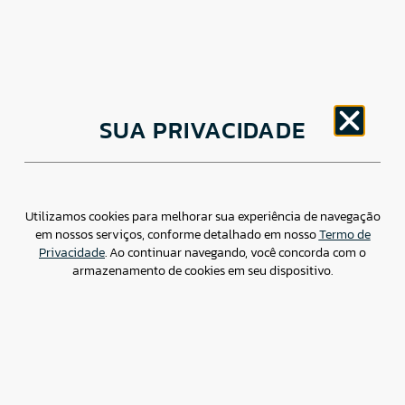
CNPJ: 30.498.377/0001-83
SUA PRIVACIDADE
o
Av. Brigadeiro Faria Lima, 1779 – 5
Andar Jardim
Paulistano, São Paulo/ SP – CEP: 01452-914
(11) 3799-4796 / contato@csdbr.com
Assessoria de imprensa: imprensa@csdbr.com
Utilizamos cookies para melhorar sua experiência de navegação
em nossos serviços, conforme detalhado em nosso
Termo de
Privacidade
. Ao continuar navegando, você concorda com o
armazenamento de cookies em seu dispositivo.
Termo de Privacidade
Canal de Denúncias