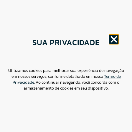
CNPJ: 30.498.377/0001-83
SUA PRIVACIDADE
o
Av. Brigadeiro Faria Lima, 1779 – 5
Andar Jardim
Paulistano, São Paulo/ SP – CEP: 01452-914
(11) 3799-4796 / contato@csdbr.com
Assessoria de imprensa: imprensa@csdbr.com
Utilizamos cookies para melhorar sua experiência de navegação
em nossos serviços, conforme detalhado em nosso
Termo de
Privacidade
. Ao continuar navegando, você concorda com o
armazenamento de cookies em seu dispositivo.
Termo de Privacidade
Canal de Denúncias