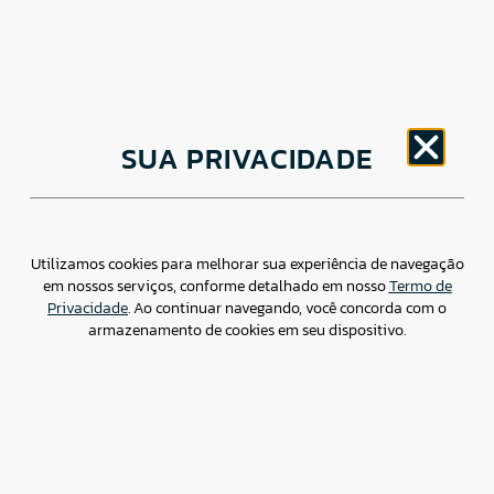
CNPJ: 30.498.377/0001-83
SUA PRIVACIDADE
o
Av. Brigadeiro Faria Lima, 1779 – 5
Andar Jardim
Paulistano, São Paulo/ SP – CEP: 01452-914
(11) 3799-4796 / contato@csdbr.com
Assessoria de imprensa: imprensa@csdbr.com
Utilizamos cookies para melhorar sua experiência de navegação
em nossos serviços, conforme detalhado em nosso
Termo de
Privacidade
. Ao continuar navegando, você concorda com o
armazenamento de cookies em seu dispositivo.
Termo de Privacidade
Canal de Denúncias