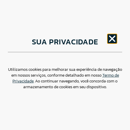
CNPJ: 30.498.377/0001-83
SUA PRIVACIDADE
o
Av. Brigadeiro Faria Lima, 1779 – 5
Andar Jardim
Paulistano, São Paulo/ SP – CEP: 01452-914
(11) 3799-4796 / contato@csdbr.com
Assessoria de imprensa: imprensa@csdbr.com
Utilizamos cookies para melhorar sua experiência de navegação
em nossos serviços, conforme detalhado em nosso
Termo de
Privacidade
. Ao continuar navegando, você concorda com o
armazenamento de cookies em seu dispositivo.
Termo de Privacidade
Canal de Denúncias