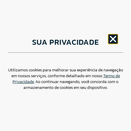
CNPJ: 30.498.377/0001-83
SUA PRIVACIDADE
o
Av. Brigadeiro Faria Lima, 1779 – 5
Andar Jardim
Paulistano, São Paulo/ SP – CEP: 01452-914
(11) 3799-4796 / contato@csdbr.com
Assessoria de imprensa: imprensa@csdbr.com
Utilizamos cookies para melhorar sua experiência de navegação
em nossos serviços, conforme detalhado em nosso
Termo de
Privacidade
. Ao continuar navegando, você concorda com o
armazenamento de cookies em seu dispositivo.
Termo de Privacidade
Canal de Denúncias