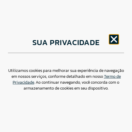
CNPJ: 30.498.377/0001-83
SUA PRIVACIDADE
o
Av. Brigadeiro Faria Lima, 1779 – 5
Andar Jardim
Paulistano, São Paulo/ SP – CEP: 01452-914
(11) 3799-4796 / contato@csdbr.com
Assessoria de imprensa: imprensa@csdbr.com
Utilizamos cookies para melhorar sua experiência de navegação
em nossos serviços, conforme detalhado em nosso
Termo de
Privacidade
. Ao continuar navegando, você concorda com o
armazenamento de cookies em seu dispositivo.
Termo de Privacidade
Canal de Denúncias