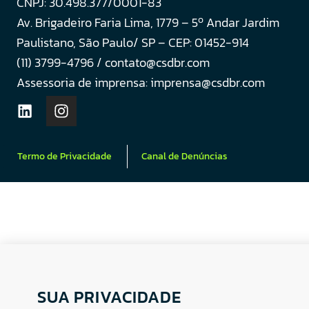
CNPJ: 30.498.377/0001-83
o
Av. Brigadeiro Faria Lima, 1779 – 5
Andar Jardim
Paulistano, São Paulo/ SP – CEP: 01452-914
(11) 3799-4796 / contato@csdbr.com
Assessoria de imprensa: imprensa@csdbr.com
Termo de Privacidade
Canal de Denúncias
SUA PRIVACIDADE